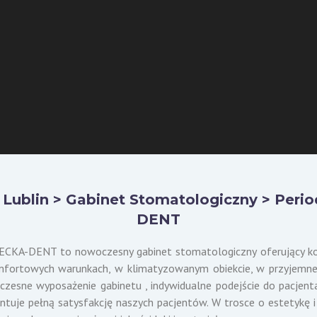
>
Lublin
> Gabinet Stomatologiczny > Peri
DENT
CKA-DENT to nowoczesny gabinet stomatologiczny oferujący k
fortowych warunkach, w klimatyzowanym obiekcie, w przyjemnej
zesne wyposażenie gabinetu , indywidualne podejście do pacjenta
ntuje pełną satysfakcję naszych pacjentów. W trosce o estetykę 