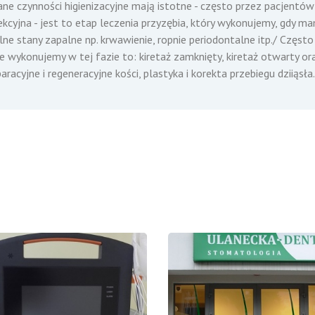
 czynności higienizacyjne mają istotne - często przez pacjentów 
rekcyjna - jest to etap leczenia przyzębia, który wykonujemy, gdy
ilne stany zapalne np. krwawienie, ropnie periodontalne itp./ Częst
re wykonujemy w tej fazie to: kiretaż zamknięty, kiretaż otwarty o
cyjne i regeneracyjne kości, plastyka i korekta przebiegu dziiąsła.