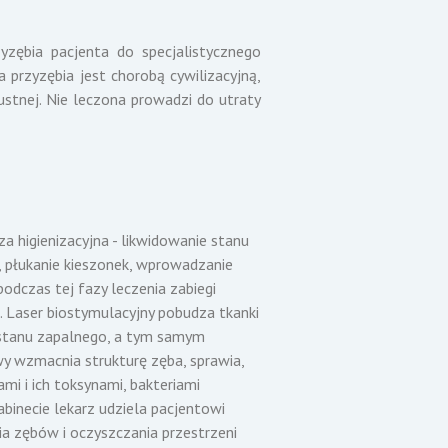
zębia pacjenta do specjalistycznego
 przyzębia jest chorobą cywilizacyjną,
ustnej. Nie leczona prowadzi do utraty
higienizacyjna - likwidowanie stanu
h, płukanie kieszonek, wprowadzanie
odczas tej fazy leczenia zabiegi
 Laser biostymulacyjny pobudza tkanki
 stanu zapalnego, a tym samym
wy wzmacnia strukturę zęba, sprawia,
mi i ich toksynami, bakteriami
abinecie lekarz udziela pacjentowi
ia zębów i oczyszczania przestrzeni