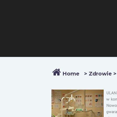
Home > Zdrowie 
ULANE
w kom
Nowoc
gwara