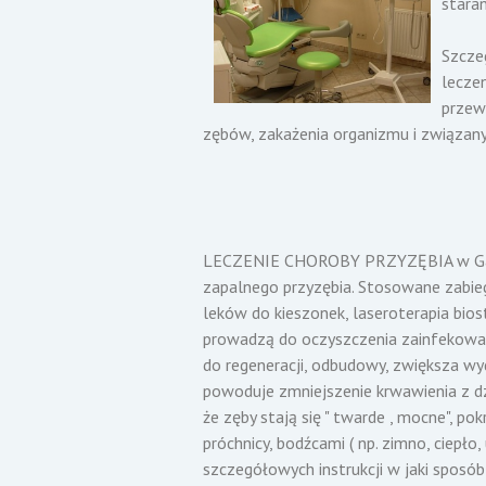
staran
Szcze
lecze
przew
zębów, zakażenia organizmu i związa
LECZENIE CHOROBY PRZYZĘBIA w Gabinec
zapalnego przyzębia. Stosowane zabiegi
leków do kieszonek, laseroterapia bio
prowadzą do oczyszczenia zainfekowane
do regeneracji, odbudowy, zwiększa w
powoduje zmniejszenie krwawienia z dz
że zęby stają się " twarde , mocne", po
próchnicy, bodźcami ( np. zimno, ciepło
szczegółowych instrukcji w jaki sposó