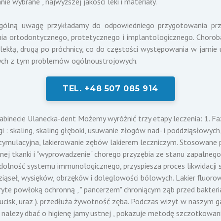
nie wybrane , najwyższej jakości leki i materiały.
gólną uwagę przykładamy do odpowiedniego przygotowania przy
nia ortodontycznego, protetycznego i implantologicznego. Choroba
lekłą, drugą po próchnicy, co do częstości występowania w jamie 
nych z tym problemów ogólnoustrojowych.
TEL. +48 507 085 914
ie Ulanecka-dent Możemy wyróżnić trzy etapy leczenia: 1. Faza 
 : skaling, skaling głęboki, usuwanie złogów nad- i poddziąsłowyc
stymulacyjna, lakierowanie zębów lakierem leczniczym. Stosowane p
j tkanki i "wyprowadzenie" chorego przyzębia ze stanu zapalnego.
ydolność systemu immunologicznego, przyspiesza proces likwidacji
iąseł, wysięków, obrzęków i doleglowości bólowych. Lakier fluoro
kryte powłoką ochronną , " pancerzem" chroniącym ząb przed bakteria
, ucisk, uraz ). przedłuża żywotność zęba. Podczas wizyt w naszym g
b nalezy dbać o higienę jamy ustnej , pokazuje metodę szczotkowan