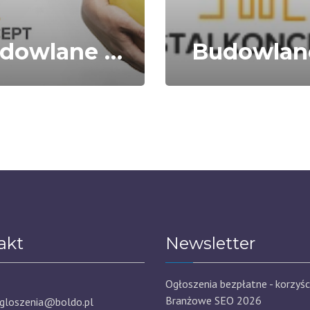
Budowlane Zlecenia
Budowlan
akt
Newsletter
Ogłoszenia bezpłatne - korzyśc
Branżowe SEO 2026
gloszenia@boldo.pl