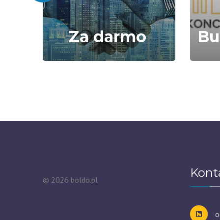
Za darmo
Kont
©
2026
boldo.pl
o