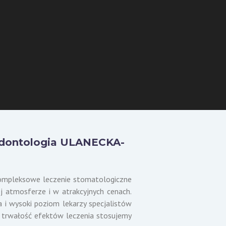
odontologia ULANECKA-
ompleksowe leczenie stomatologiczne
 atmosferze i w atrakcyjnych cenach.
 i wysoki poziom lekarzy specjalistów
i trwałość efektów leczenia stosujemy